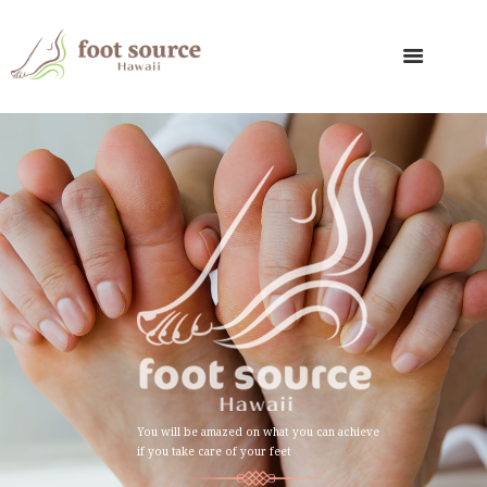
You will be amazed on what you can achieve
if you take care of your feet