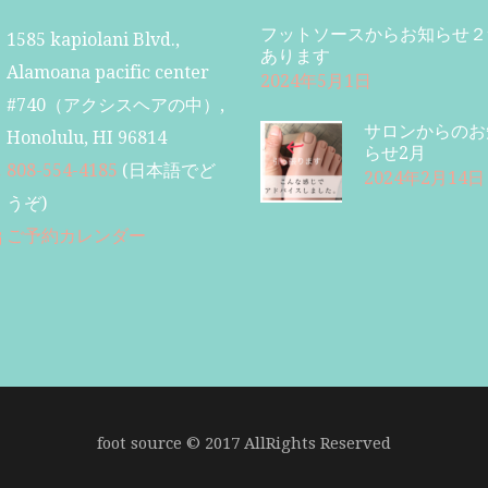
フットソースからお知らせ２
1585 kapiolani Blvd.,
あります
Alamoana pacific center
2024年5月1日
#740（アクシスヘアの中）,
サロンからのお
Honolulu, HI 96814
らせ2月
808-554-4185
(日本語でど
2024年2月14日
うぞ)
ご予約カレンダー
foot source © 2017 AllRights Reserved