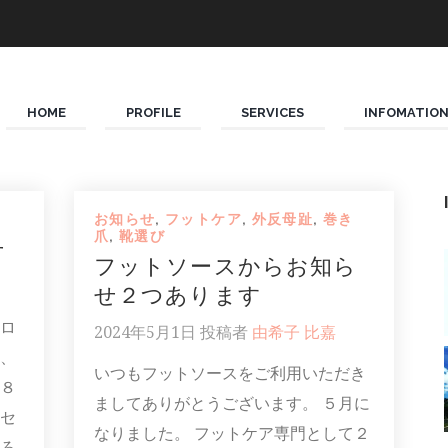
HOME
PROFILE
SERVICES
INFOMATIO
お知らせ
,
フットケア
,
外反母趾
,
巻き
爪
,
靴選び
せ
フットソースからお知ら
せ２つあります
ロ
2024年5月1日
投稿者
由希子 比嘉
、
いつもフットソースをご利用いただき
８
ましてありがとうございます。 ５月に
セ
なりました。 フットケア専門として２
ろ