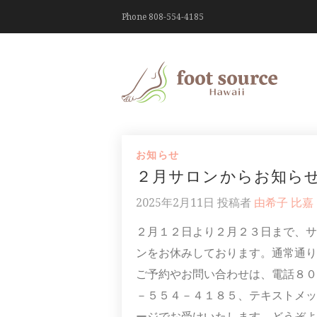
Phone 808-554-4185
お知らせ
２月サロンからお知ら
2025年2月11日
投稿者
由希子 比嘉
２月１２日より２月２３日まで、サ
ンをお休みしております。通常通り
ご予約やお問い合わせは、電話８０
－５５４－４１８５、テキストメッ
ージでお受けいたします。どうぞよ