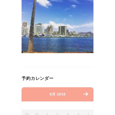
予約カレンダー
8月 2018
月
火
水
木
金
土
日
30
31
1
2
3
4
5