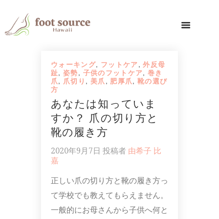
ウォーキング
,
フットケア
,
外反母
趾
,
姿勢
,
子供のフットケア
,
巻き
爪
,
爪切り
,
美爪
,
肥厚爪
,
靴の選び
方
あなたは知っていま
すか？ 爪の切り方と
靴の履き方
2020年9月7日
投稿者
由希子 比
嘉
正しい爪の切り方と靴の履き方っ
て学校でも教えてもらえません。
一般的にお母さんから子供へ何と