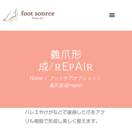
義爪形
成/REPAIR
Home
フットケアオプション
義爪形成/repair
バレエやけがなどで破損した爪をアク
リル樹脂で形成し美しく整えます。