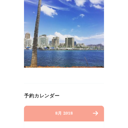
予約カレンダー
8月 2018
月
火
水
木
金
土
日