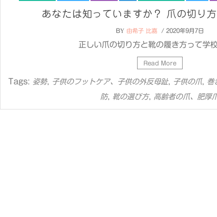
あなたは知っていますか？ 爪の切り
BY
由希子 比嘉
/ 2020年9月7日
正しい爪の切り方と靴の履き方って学校で
Read More
Tags:
,
,
,
姿勢
子供のフットケア、子供の外反母趾
子供の爪
巻
,
,
防
靴の選び方
高齢者の爪、肥厚