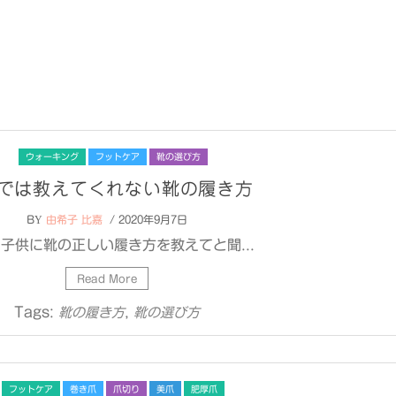
ウォーキング
フットケア
靴の選び方
では教えてくれない靴の履き方
BY
由希子 比嘉
/ 2020年9月7日
子供に靴の正しい履き方を教えてと聞...
Read More
Tags:
,
靴の履き方
靴の選び方
フットケア
巻き爪
爪切り
美爪
肥厚爪