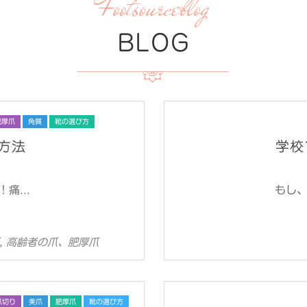
Footsourceblog
BLOG
肥厚爪
角質
靴の選び方
方法
学校
痛...
もし、
,
高齢者の爪、肥厚爪
爪切り
美爪
肥厚爪
靴の選び方