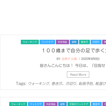
ウォーキング
フットケア
外反母趾
姿勢
巻き爪
爪切り
１００歳まで自分の足で歩く
BY
由希子 比嘉
/ 2020年9月8日
皆さんこんにちは！ 今日は、「目指せ！
Read More
Tags:
,
,
,
ウォーキング
巻き爪、爪切り
転倒予防
靴選び
ウォーキング
フットケア
外反母趾
姿勢
子供のフットケア
巻き爪