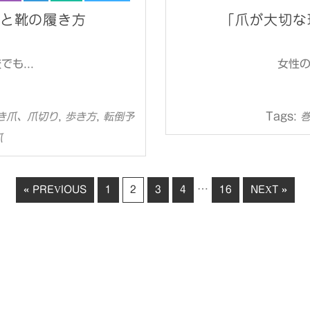
方と靴の履き方
「爪が大切な
も...
女性の
,
,
Tags:
き爪、爪切り
歩き方
転倒予
爪
…
« PREVIOUS
1
2
3
4
16
NEXT »