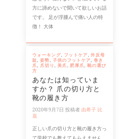
方に諦めないで聞いて欲しいお話
です。 足が浮腫んで痛い人の特
徴！ 大体
ウォーキング
,
フットケア
,
外反母
趾
,
姿勢
,
子供のフットケア
,
巻き
爪
,
爪切り
,
美爪
,
肥厚爪
,
靴の選び
方
あなたは知っていま
すか？ 爪の切り方と
靴の履き方
2020年9月7日
投稿者
由希子 比
嘉
正しい爪の切り方と靴の履き方っ
て学校でも教えてもらえません。