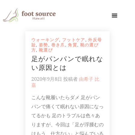
ウォーキング
,
フットケア
,
外反母
趾
,
姿勢
,
巻き爪
,
角質
,
靴の選び
方
,
靴選び
足がパンパンで眠れな
い原因とは
2020年9月8日
投稿者
由希子 比
嘉
こんな靴履いたらダメ 足がパン
パンで痛くて眠れない原因になっ
てるかも 足のトラブルは色々あ
りますが、今回は「足が浮腫むの
はもう、仕方ない」と悩んでいる