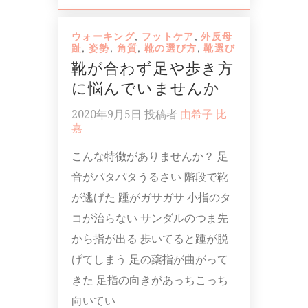
ウォーキング
,
フットケア
,
外反母
趾
,
姿勢
,
角質
,
靴の選び方
,
靴選び
靴が合わず足や歩き方
に悩んでいませんか
2020年9月5日
投稿者
由希子 比
嘉
こんな特徴がありませんか？ 足
音がパタパタうるさい 階段で靴
が逃げた 踵がガサガサ 小指のタ
コが治らない サンダルのつま先
から指が出る 歩いてると踵が脱
げてしまう 足の薬指が曲がって
きた 足指の向きがあっちこっち
向いてい