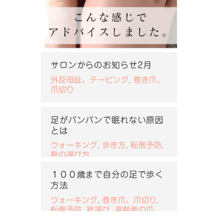
サロンからのお知らせ2月
外反母趾、テーピング
,
巻き爪、
爪切り
足がパンパンで眠れない原因
とは
ウォーキング
,
歩き方
,
転倒予防
,
靴の選び方
１００歳まで自分の足で歩く
方法
ウォーキング
,
巻き爪、爪切り
,
転倒予防
,
靴選び
,
高齢者の爪、